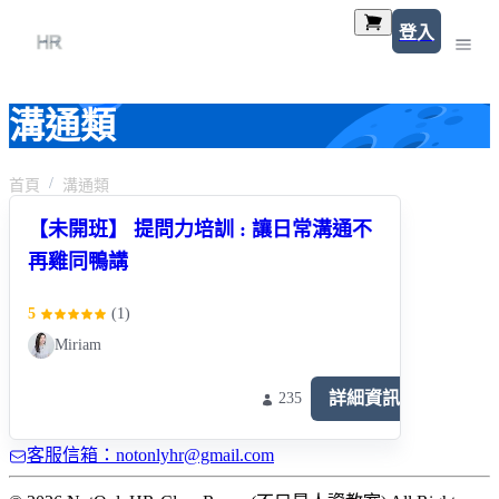
登入
溝通類
首頁
溝通類
【未開班】 提問力培訓 : 讓日常溝通不
再雞同鴨講
5
(
1
)
Miriam
詳細資訊
235
客服信箱：notonlyhr@gmail.com